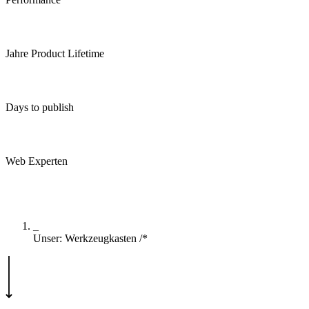
90+
Jahre Product Lifetime
10+
Days to publish
>01
Web Experten
04+
_
Unser: Werkzeugkasten
/*