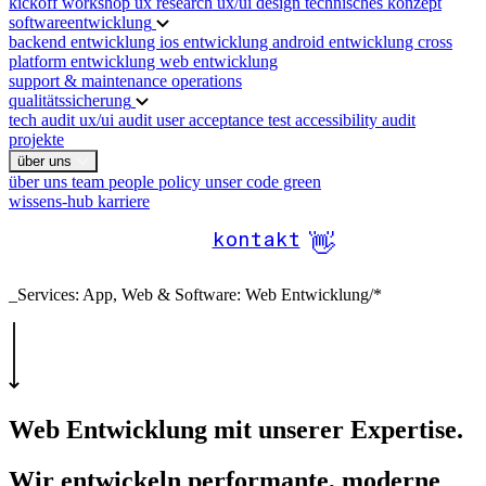
kickoff workshop
ux research
ux/ui design
technisches konzept
softwareentwicklung
backend entwicklung
ios entwicklung
android entwicklung
cross
platform entwicklung
web entwicklung
support & maintenance
operations
qualitätssicherung
tech audit
ux/ui audit
user acceptance test
accessibility audit
projekte
über uns
über uns
team
people policy
unser code green
wissens-hub
karriere
kontakt
👋
_Services: App, Web & Software:
Web Entwicklung
/*
Web Entwicklung
mit unserer Expertise.
Wir entwickeln performante, moderne