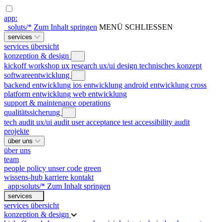
app:
_soluts/*
Zum Inhalt springen
MENÜ
SCHLIESSEN
services
services übersicht
konzeption & design
kickoff workshop
ux research
ux/ui design
technisches konzept
softwareentwicklung
backend entwicklung
ios entwicklung
android entwicklung
cross
platform entwicklung
web entwicklung
support & maintenance
operations
qualitätssicherung
tech audit
ux/ui audit
user acceptance test
accessibility audit
projekte
über uns
über uns
team
people policy
unser code green
wissens-hub
karriere
kontakt
_app:soluts/*
Zum Inhalt springen
services
services übersicht
konzeption & design