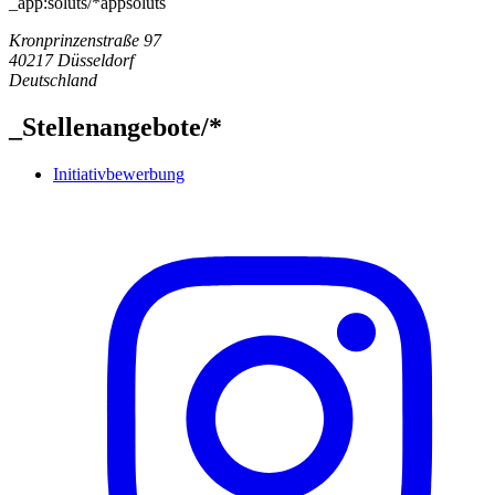
_app:soluts/*
appsoluts
Kronprinzenstraße 97
40217
Düsseldorf
Deutschland
_
Stellenangebote
/*
Initiativbewerbung