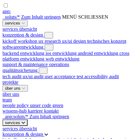
app:
_soluts/*
Zum Inhalt springen
MENÜ
SCHLIESSEN
services
services übersicht
konzeption & design
kickoff workshop
ux research
ux/ui design
technisches konzept
softwareentwicklung
backend entwicklung
ios entwicklung
android entwicklung
cross
platform entwicklung
web entwicklung
support & maintenance
operations
qualitätssicherung
tech audit
ux/ui audit
user acceptance test
accessibility audit
projekte
über uns
über uns
team
people policy
unser code green
wissens-hub
karriere
kontakt
_app:soluts/*
Zum Inhalt springen
services
services übersicht
konzeption & design