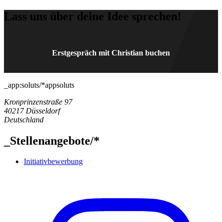
Lass uns über
deine Idee sprechen!
Erstgespräch mit Christian buchen
_app:soluts/*
appsoluts
Kronprinzenstraße 97
40217
Düsseldorf
Deutschland
_
Stellenangebote
/*
Initiativbewerbung