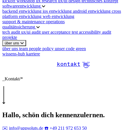
kickoff workshop
ux research
ux/ui design
technisches konzept
softwareentwicklung
backend entwicklung
ios entwicklung
android entwicklung
cross
platform entwicklung
web entwicklung
support & maintenance
operations
qualitätssicherung
tech audit
ux/ui audit
user acceptance test
accessibility audit
projekte
über uns
über uns
team
people policy
unser code green
wissens-hub
karriere
kontakt
👋
_Kontakt/*
Hallo,
schön dich kennenzulernen.
✉️ info@appsoluts.de
☎️ +49 211 972 653 50