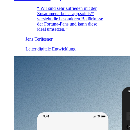
Wir sind sehr zufrieden mit der
Zusammenarbeit.
_app:soluts/*
versteht die besonderen Bedürfnisse
der Fortuna-Fans und kann diese
ideal umsetzen.
Jens Terliesner
Leiter digitale Entwicklung