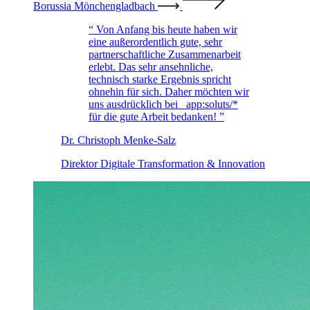
Borussia Mönchengladbach
Von Anfang bis heute haben wir
eine außerordentlich gute, sehr
partnerschaftliche Zusammenarbeit
erlebt. Das sehr ansehnliche,
technisch starke Ergebnis spricht
ohnehin für sich. Daher möchten wir
uns ausdrücklich bei
_app:soluts/*
für die gute Arbeit bedanken!
Dr. Christoph Menke-Salz
Direktor Digitale Transformation & Innovation