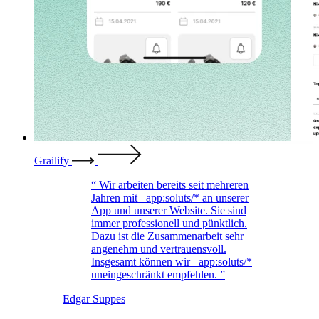
Grailify
Wir arbeiten bereits seit mehreren
Jahren mit
_app:soluts/*
an unserer
App und unserer Website. Sie sind
immer professionell und pünktlich.
Dazu ist die Zusammenarbeit sehr
angenehm und vertrauensvoll.
Insgesamt können wir
_app:soluts/*
uneingeschränkt empfehlen.
Edgar Suppes