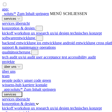
app:
_soluts/*
Zum Inhalt springen
MENÜ
SCHLIESSEN
services
services übersicht
konzeption & design
kickoff workshop
ux research
ux/ui design
technisches konzept
softwareentwicklung
backend entwicklung
ios entwicklung
android entwicklung
cross pla
support & maintenance
operations
qualitätssicherung
tech audit
ux/ui audit
user acceptance test
accessibility audit
projekte
über uns
über uns
team
people policy
unser code green
wissens-hub
karriere
kontakt
_app:soluts/*
Zum Inhalt springen
services
services übersicht
konzeption & design
kickoff workshop
ux research
ux/ui design
technisches konzept