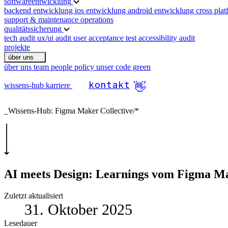
softwareentwicklung
backend entwicklung
ios entwicklung
android entwicklung
cross pla
support & maintenance
operations
qualitätssicherung
tech audit
ux/ui audit
user acceptance test
accessibility audit
projekte
über uns
über uns
team
people policy
unser code green
kontakt
👋
wissens-hub
karriere
_Wissens-Hub:
Figma Maker Collective
/*
AI meets Design:
Learnings vom Figma Mak
Zuletzt aktualisiert
31. Oktober 2025
Lesedauer