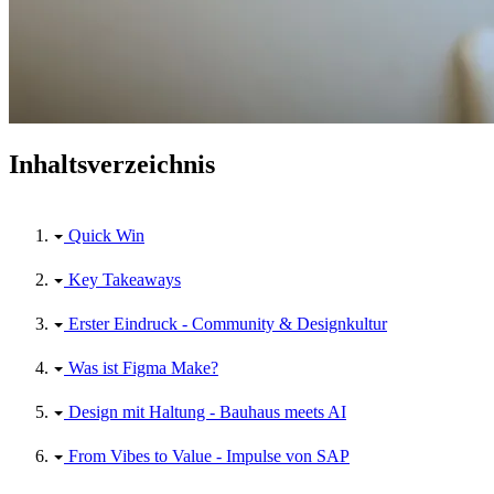
Inhaltsverzeichnis
Quick Win
Key Takeaways
Erster Eindruck - Community & Designkultur
Was ist Figma Make?
Design mit Haltung - Bauhaus meets AI
From Vibes to Value - Impulse von SAP